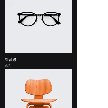
제품명
Price
₩8