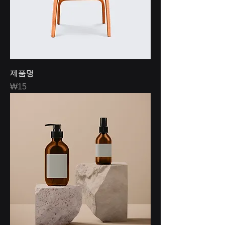
제품명
Price
₩15