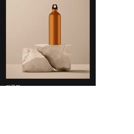
제품명
Price
₩130