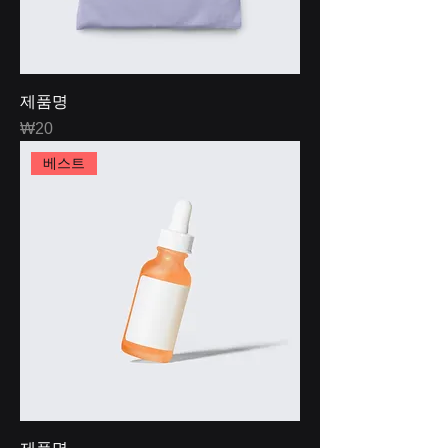
제품명
Price
₩20
베스트