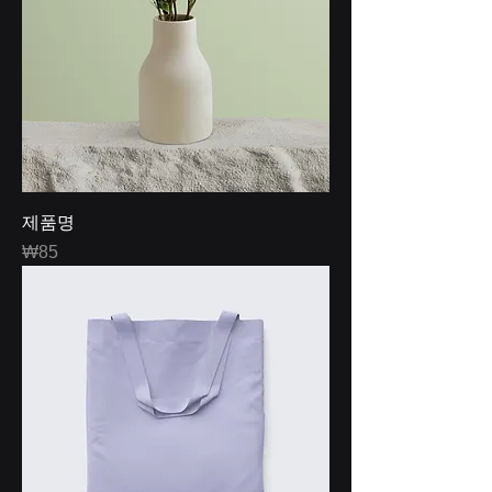
제품명
Price
₩85