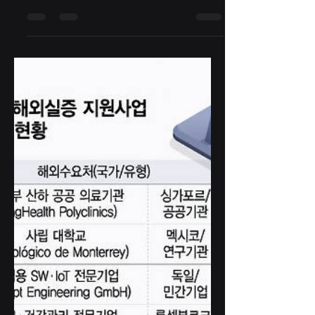
AI·VR 기반 심폐소생술 교육 솔
루션 ‘META CPR MASS’ 선보
인다... “생명 구호 효과 제고”
㈜테트라시그넘(TETRA SIGNUM, 대표 전상
훈)은 오는 7월 7일부터 10일까지 킨텍스 제2
전시장에서 개최되는 ‘스마트안전보건박람회
(국제안전보건전시회·KISS 2025)’에 참가한다
고 밝혔다. 테트라시그넘은 AI(인공지능)와
VR(가상현실)...