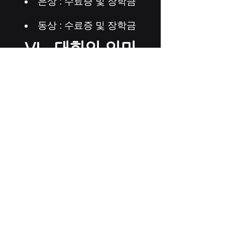
은상 : 수료증 및 장학금
​동상 : 수료증 및 장학금
VI. 대회의 의미
생명 구하기 : 심폐소생술은 생
명을 구하는 중요한 기술 학생
들이 대회를 통해
CPR을 배우고 연습하여 긴급
사항에 대처할 수 있게 됨
글로벌 협력 : 다양한 나라의 학
생들이 함께 참여하여 국제적인
협력과 교류의
기회 제공
교육의 혁신 : VR기술을 활용한