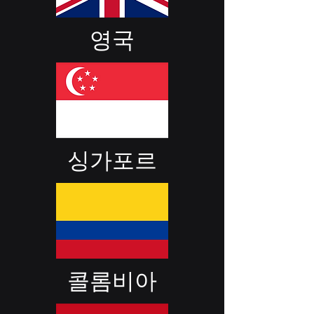
영국
싱가포르
콜롬비아