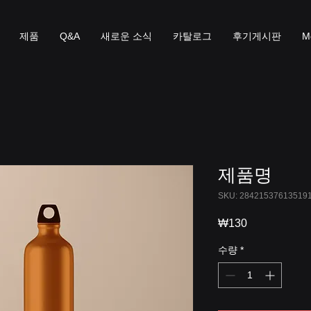
제품
Q&A
새로운 소식
카탈로그
후기게시판
M
제품명
SKU: 28421537613519
₩130
가
격
수량
*