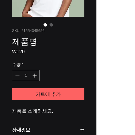
SKU: 21554345656
제품명
₩120
가
격
수량
*
카트에 추가
제품을 소개하세요.  
상세정보