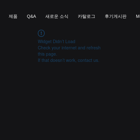
제품
Q&A
새로운 소식
카탈로그
후기게시판
M
Widget Didn’t Load
Check your internet and refresh
this page.
If that doesn’t work, contact us.