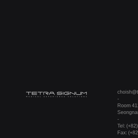
choish@t
-
Room 412
Seongnam
-
Tel: (+82
Fax: (+8