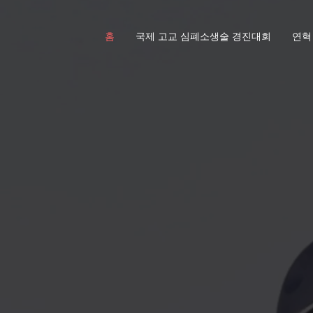
홈
국제 고교 심폐소생술 경진대회
연혁
5G & XR 
솔루션