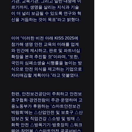
기관, 교육기관, 그리고 일반 대중에 이
르기까지, 생명을 살리는 지식과 기술
이 더 널리 보급될 수 있도록 연구와 혁
신을 거듭하는 것이 목표”라고 밝혔다.
이어 “이러한 비전 아래 KISS 2025에 
참가해 생명 안전 교육의 미래를 업계
와 민간에 제시하고, 판로 및 파트너십 
확장을 본격 추진할 것”이라며, “또한, 
국민의 심폐소생술 시행률을 높이는 방
식으로 안전 의식을 제고하는 기업으로 
자리매김할 계획이다.”라고 덧붙였다.
한편, 안전보건공단이 주최하고 안전보
호구협회·경연전람이 주관·운영하며 고
용노동부가 후원하는 ‘스마트안전보건
박람회’에는 △산업안전 및 보호구 △산
업보건 및 직업건강 △소방 및 방재 △
화학 안전 △방폭기기·방호장치 △워크
웨어·작업복 △스마트안전 공공서비스 