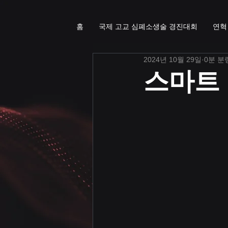
홈
국제 고교 심폐소생술 경진대회
연혁
2024년 10월 29일
0분 분
스마트 